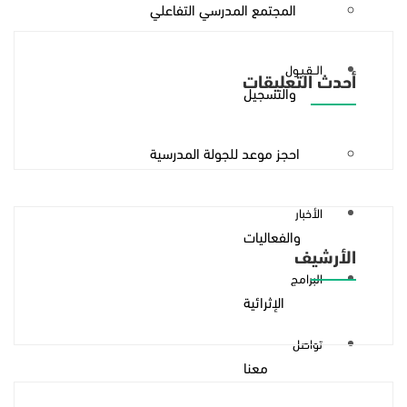
المجتمع المدرسي التفاعلي
الــقـبـول
أحدث التعليقات
والتسجيل
احجز موعد للجولة المدرسية
الأخبار
والفعاليات
الأرشيف
البرامج
الإثرائية
تواصل
معنا